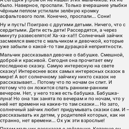
было. Наверное, проспали. Только вчерашние улыбки 
чёрным пеплом устилали зелёную кромку 
асфальтового поля. Конечно, проспали… Сони!
Ну и пусть! Поиграю с другими детьми. Ничего, что с 
сердитыми. Дети есть дети! Рассердятся, а через 
минуту развеселятся! Ха-ха-ха!!! Солнечный зайчик 
засмеялся вместе с мальчиком и девочкой, которые 
уже забыли о какой-то там дурацкой неприятности.
Мальчик рассказывал девочке о бабушке. Смешной, 
доброй и красивой. Сегодня она прочитает ему 
последнюю сказку. Самую интересную на свете 
сказку! Интереснее всех самых интересных сказок в 
мире! А вот солнечному зайчику никто сказок не 
рассказывает… Потому что по ночам он спит. И 
потому что он ложится спать ранним-ранним 
вечером. Нет, у него тоже есть бабушка. Бабушка-
луна! Но она так занята по вечерам и по ночам, что у 
неё нет времени на какие-то там сказки… Но зато, 
солнечный зайчик любит придумывать сказки сам. И –
рассказывать их детям, у родителей которых, как ни 
странно, нет времени… Ох уж эти взрослые!
Потом мальчик рассказал о звёздочке. Которую он 