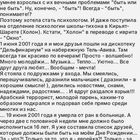
умнее взрослых с их вечными проблемами "быть или 
не быть". Ну, конечно, - "быть"! Всегда - "быть", 
понимаете!?

Поэтому хотела стать психологом. И даже поступила 
на отделение психологии школы-тихона в Кирьят-
Шарете (Холон). Кстати, "Холон" в переводе с иврита 
- "Окно".

1 июня 2001 года я и мои друзья пошли на дискотеку 
"Дельфинариум" на набережную Тель-Авива. Там 
всегда так красиво по вечерам! Просто - волшебно! 
Много молодёжи... Музыка... Тепло... Уютно... Все 
друг друга любят... Вообщем - мечта!

Я стояла с подружками у входа. Мы смеялись, 
перешучивались, дразнили мальчишек ( дразнили - в 
хорошем смысле! ), делились новостями, снами, 
надеждами, радостями... . И вдруг раздался взрыв!!! 
Арабский террорист, молодой парень, каким-то 
образом подкрался и подорвал себя прямо среди 
многих из нас.

... 19 июня 2001 года я умерла от ран в больнице. А 
через две с половиной недели мне должно было 
исполниться 16 лет. Я уже составила список друзей, 
которые должны были быть на моём Дне Рождении...

За - что?! Только за то, что я - еврейка?! Только - за 