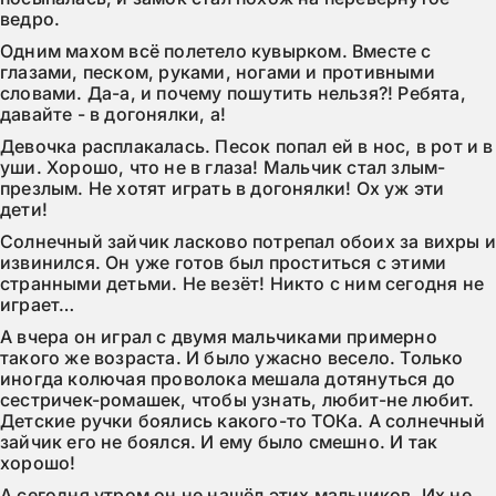
ведро.
Одним махом всё полетело кувырком. Вместе с 
глазами, песком, руками, ногами и противными 
словами. Да-а, и почему пошутить нельзя?! Ребята, 
давайте - в догонялки, а!
Девочка расплакалась. Песок попал ей в нос, в рот и в 
уши. Хорошо, что не в глаза! Мальчик стал злым-
презлым. Не хотят играть в догонялки! Ох уж эти 
дети!
Солнечный зайчик ласково потрепал обоих за вихры и
извинился. Он уже готов был проститься с этими 
странными детьми. Не везёт! Никто с ним сегодня не 
играет…
А вчера он играл с двумя мальчиками примерно 
такого же возраста. И было ужасно весело. Только 
иногда колючая проволока мешала дотянуться до 
сестричек-ромашек, чтобы узнать, любит-не любит. 
Детские ручки боялись какого-то ТОКа. А солнечный 
зайчик его не боялся. И ему было смешно. И так 
хорошо!
А сегодня утром он не нашёл этих мальчиков. Их не 