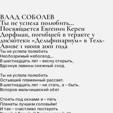
ВЛАД СОБОЛЕВ

Ты не успела полюбить…
Посвящается Евгении Керен 
Дорфман, погибшей в теракте у 
дискотеки «Дельфинариум» в Тель-
Авиве 1 июня 2001 года
Ты не успела полюбить

Необозримый небосвод…

В шестнадцать лет – весну открыть,

Вдохнув лавины снежный сход.

Ты не успела полюбить

Остывший пламенный рассвет.

В шестнадцать лет – не стать, а – быть.

Вспоров мальчишеский обет

Стоять под окнами и – петь

Планеты лучшим соловьём!

И так – счастливо постареть
