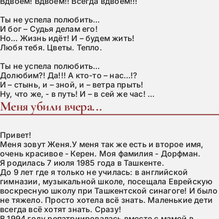
Вдвоём! Вдвоём!! Всегда вдвоём!!!

Ты не успела полюбить…

И бог – Судья делам его!

Но… Жизнь идёт! И – будем жить!

Любя тебя. Цветы. Тепло.

Ты не успела полюбить…

Долюбим?! Да!!! А кто-то – нас…!?

И – стынь, и – зной, и – ветра прыть!

Ну, что же, - в путь! И – в сей же час! …
Меня убили вчера...
Привет!

Меня зовут Женя.У меня так же есть и второе имя, 
очень красивое - Керен. Моя фамилия - Дорфман.

Я родилась 7 июля 1985 года в Ташкенте.

До 9 лет где я только не училась: в английской 
гимназии, музыкальной школе, посещала Еврейскую 
воскресную школу при Ташкентской синагоге! И было 
не тяжело. Просто хотела всё знать. Маленькие дети 
всегда всё хотят знать. Сразу!

В 1994 году репатриировалась вместе с мамой в 