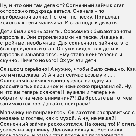
Ну, и что они там делают? Солнечный зайчик стал 
осторожно подкрадываться. Сначала - по 
прибрежной волне. Потом – по песку. Приделал 
хохолок к тени мальчика. И стал подглядывать.
Дети были очень заняты. Совсем как бывают заняты 
взрослые. Они строили замки на песке. Изящные, 
стройные, необычные. Для солнечного зайчика это 
был пройденный этап. Он уже видел, как дети и 
взрослые забавляются. Ему стало неинтересно и 
скучно. Ничего нового! Ох уж эти дети!
Слишком серьёзно! А нужно, чтобы было смешно. Как 
же им подсказать? А я вот сейчас возьму и … . 
Солнечный зайчик чванно уселся на одну из 
рассыпчатых вершинок и немножко придавил её. Ну, 
и что вы теперь скажете! Неужели и теперь не 
обратите на меня внимания??! Да бросьте вы то, чем 
занимаются все. Давайте поиграем!
Мальчику не понравилось. Он захотел расправиться с 
незваным гостем, как с мухой. А ну, не мешай! 
Солнечный зайчик расхохотался. Наконец-то! И опять 
уселся на вершинку. Девочка ойкнула. Вершинка 
посыпалась, и замок стал похож на перевёрнутое 