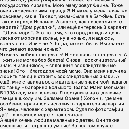
государство Израиль. Мою маму зовут Фаина. Тоже 
очень красивое имя, правда?! И мама у меня такая же 
красивая, как я! Так вот, жила-была я в Бат-Яме. Есть 
такой город в Израиле. А знаете, как переводится с 
иврита? "Дом русалки", или ещё интересный вариант 
- "Дочь моря". Это потому, что город каждый день 
ласкают морские волны, ну а ночью, я надеюсь, 
волны спят. Или - нет? Тогда, может быть, Вы знаете, 
что делают волны ночью?

Я очень любила танцевать! И - не просто танцевать. А 
- жить не могла без балета! Снова - восклицательный 
знак. Я извиняюсь, - сплошные восклицательные 
знаки! Это - благодаря моей маме. Она меня научила 
любить танец и ставить восклицательные знаки. А 
ещё, мне ставила восклицательные знаки мой педагог 
по танцу – балерина Большого Театра Майя Мельман.

В 1998 году мне повезло. Я поступила на отделение 
танца в школу им. Залмана Орана ( Холон ), где мне 
особенно нравилось исполнять характерные партии. 
Я - ведь, человек с характером. Судя по фотографии, 
да? По крайней мере, я так считала.

А ещё я очень любила маленьких детей. Они такие 
смешные, и - страшно умные! Во всяком случае, - 