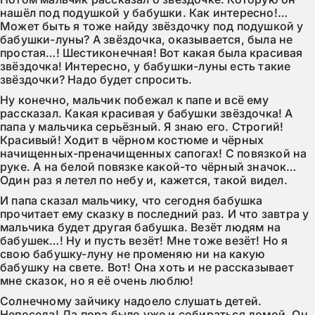
нашёл под подушкой у бабушки. Как интересно!… 
Может быть я тоже найду звёздочку под подушкой у 
бабушки-луны? А звёздочка, оказывается, была не 
простая…! Шестиконечная! Вот какая была красивая 
звёздочка! Интересно, у бабушки-луны есть такие 
звёздочки? Надо будет спросить.
Ну конечно, мальчик побежал к папе и всё ему 
рассказал. Какая красивая у бабушки звёздочка! А 
папа у мальчика серьёзный. Я знаю его. Строгий! 
Красивый! Ходит в чёрном костюме и чёрных 
начищенных-преначищенных сапогах! С повязкой на 
руке. А на белой повязке какой-то чёрный значок… 
Один раз я летел по небу и, кажется, такой видел.
И папа сказал мальчику, что сегодня бабушка 
прочитает ему сказку в последний раз. И что завтра у 
мальчика будет другая бабушка. Везёт людям на 
бабушек…! Ну и пусть везёт! Мне тоже везёт! Но я 
свою бабушку-луну не променяю ни на какую 
бабушку на свете. Вот! Она хоть и не рассказывает 
мне сказок, но я её очень люблю!
Солнечному зайчику надоело слушать детей. 
Непоседа! Да пора было уже и собираться домой. Он 