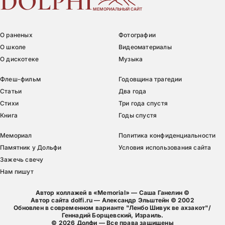
DOLPHI
МЕМОРИАЛЬНЫЙ САЙТ
О раненых
Фотографии
О школе
Видеоматериалы
О дискотеке
Музыка
Флеш-фильм
Годовщина трагедии
Статьи
Два года
Стихи
Три года спустя
Книга
Годы спустя
Мемориал
Политика конфиденциальности
Памятник у Дольфи
Условия использования сайта
Зажечь свечу
Нам пишут
Автор коллажей в «Memorial» — Саша Ганелин ©
Автор сайта dolfi.ru — Александр Эльштейн © 2002
Обновлен в современном варианте "Ленбо Шивук ве ахзакот"/
Геннадий Борщевский, Израиль.
©
2026
Долфи — Все права защищены