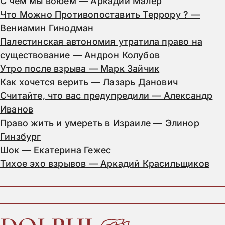
С чем мы воюем — Аркадий Малер
Что Можно Противопоставить Террору ? —
Вениамин Гинодман
Палестинская автономия утратила право на
существование — Андрон Колубов
Утро после взрыва — Марк Зайчик
Как хочется верить — Лазарь Данович
Считайте, что вас предупредили — Александр
Иванов
Право жить и умереть в Израиле — Элинор
Гинзбург
Шок — Екатерина Гежес
Тихое эхо взрывов — Аркадий Красильщиков