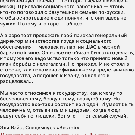
пожизненную пенсию — полторы тысячи шекелей в
месяц. Прислали социального работника — чтобы
кто-то поговорил с безутешной семьей по-русски,
чтобы осиротевшие люди поняли, что они здесь не
чужие. Потому что горе — общее.
А в аэропорт провожать гроб приехал генеральный
директор министерства труда и социального
обеспечения — человек из партии ШАС в черной
бархатной кипе. Он вовсе не обязан был этого делать,
к тому же его ведомство только что приняло новый
план борьбы с нелегалами. Но приехал. И не стоял в
стороне, как положено официальному представителю
государства, а подошел к Ивану, обнял его и
расцеловал...
Мы часто относимся к государству, как к чему-то
бесчеловечному, бездушному, враждебному. Но
государство все-таки состоит из людей. И умеет быть
человечным, отзывчивым и щедрым, когда люди
ведут себя по-людски. Вот это — тот самый случай.
Эли Вайс. Спецвыпуск «Вестей»