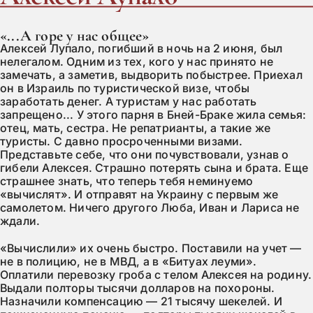
«...А горе у нас общее»
Алексей Лупало, погибший в ночь на 2 июня, был
нелегалом. Одним из тех, кого у нас принято не
замечать, а заметив, выдворить побыстрее. Приехал
он в Израиль по туристической визе, чтобы
заработать денег. А туристам у нас работать
запрещено... У этого парня в Бней-Браке жила семья:
отец, мать, сестра. Не репатрианты, а такие же
туристы. С давно просроченными визами.
Представьте себе, что они почувствовали, узнав о
гибели Алексея. Страшно потерять сына и брата. Еще
страшнее знать, что теперь тебя неминуемо
«вычислят». И отправят на Украину с первым же
самолетом. Ничего другого Люба, Иван и Лариса не
ждали.
«Вычислили» их очень быстро. Поставили на учет —
не в полицию, не в МВД, а в «Битуах леуми».
Оплатили перевозку гроба с телом Алексея на родину.
Выдали полторы тысячи долларов на похороны.
Назначили компенсацию — 21 тысячу шекелей. И