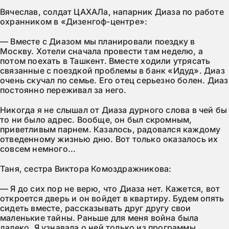
Вячеслав, солдат ЦАХАЛа, напарник Диаза по работе
охранником в «Дизенгоф-центре»:
— Вместе с Диазом мы планировали поездку в
Москву. Хотели сначала провести там неделю, а
потом поехать в Ташкент. Вместе ходили утрясать
связанные с поездкой проблемы в банк «Идуд». Диаз
очень скучал по семье. Его отец серьезно болен. Диаз
постоянно переживал за него.
Никогда я не слышал от Диаза дурного слова в чей бы
то ни было адрес. Вообще, он был скромным,
приветливым парнем. Казалось, радовался каждому
отведенному жизнью дню. Вот только оказалось их
совсем немного...
Таня, сестра Виктора Комоздражникова:
— Я до сих пор не верю, что Диаза нет. Кажется, вот
откроется дверь и он войдет в квартиру. Будем опять
сидеть вместе, рассказывать друг другу свои
маленькие тайны. Раньше для меня война была
далеко. Я узнавала о ней только из программы