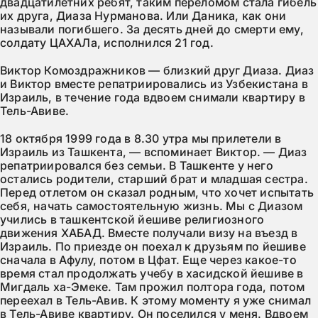
двадцатилетних ребят, таким переломом стала гибель
их друга, Диаза Нурманова. Или Даника, как они
называли погибшего. За десять дней до смерти ему,
солдату ЦАХАЛа, исполнился 21 год.
Виктор Комоздражников — близкий друг Диаза. Диаз
и Виктор вместе репатриировались из Узбекистана в
Израиль, в течение года вдвоем снимали квартиру в
Тель-Авиве.
18 октября 1999 года в 8.30 утра мы прилетели в
Израиль из Ташкента, — вспоминает Виктор. — Диаз
репатриировался без семьи. В Ташкенте у него
остались родители, старший брат и младшая сестра.
Перед отлетом он сказал родным, что хочет испытать
себя, начать самостоятельную жизнь. Мы с Диазом
учились в ташкентской йешиве религиозного
движения ХАБАД. Вместе получали визу на въезд в
Израиль. По приезде он поехал к друзьям по йешиве
сначала в Афулу, потом в Цфат. Еще через какое-то
время стал продолжать учебу в хасидской йешиве в
Мигдаль ха-Эмеке. Там прожил полтора года, потом
переехал в Тель-Авив. К этому моменту я уже снимал
в Тель-Авиве квартиру. Он поселился у меня. Вдвоем