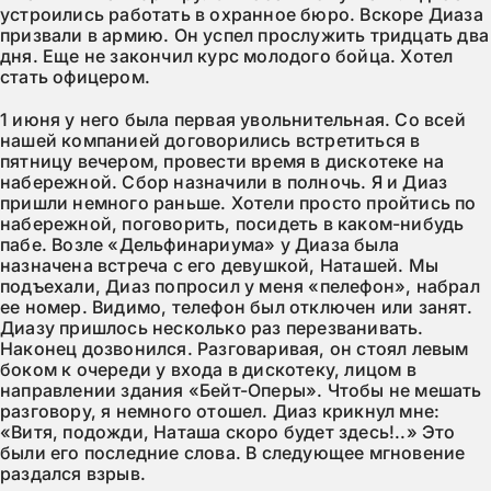
устроились работать в охранное бюро. Вскоре Диаза
призвали в армию. Он успел прослужить тридцать два
дня. Еще не закончил курс молодого бойца. Хотел
стать офицером.
1 июня у него была первая увольнительная. Со всей
нашей компанией договорились встретиться в
пятницу вечером, провести время в дискотеке на
набережной. Сбор назначили в полночь. Я и Диаз
пришли немного раньше. Хотели просто пройтись по
набережной, поговорить, посидеть в каком-нибудь
пабе. Возле «Дельфинариума» у Диаза была
назначена встреча с его девушкой, Наташей. Мы
подъехали, Диаз попросил у меня «пелефон», набрал
ее номер. Видимо, телефон был отключен или занят.
Диазу пришлось несколько раз перезванивать.
Наконец дозвонился. Разговаривая, он стоял левым
боком к очереди у входа в дискотеку, лицом в
направлении здания «Бейт-Оперы». Чтобы не мешать
разговору, я немного отошел. Диаз крикнул мне:
«Витя, подожди, Наташа скоро будет здесь!..» Это
были его последние слова. В следующее мгновение
раздался взрыв.